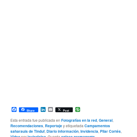
Facebook
LinkedIn
Email
Share
Post
Esta entrada fue publicada en
Fotografías en la red
,
General
,
Recomendaciones
,
Reportaje
y etiquetada
Campamentos
saharauis de Tinduf
,
Diario información
,
Invidencia
,
Pilar Cortés
,
Vídeo
por
javierfalco
. Guarda
enlace permanente
.