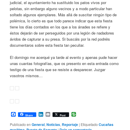
judicial, el ayuntamiento ha sustituido los patos vivos por
pelotas, sin embargo alguno vecinos y a modo particular han
soltado algunos ejemplares. Más allá de suscitar ningún tipo de
polémica, lo cierto es que todo parece indicar que esta fiesta
tiene los días contados en los que a los ánades se refiere y
éstos dejarán de ser perseguidos por una legión de nadadores
ávidos de capturar a su presa. Si buscáis por la red podréis
documentaros sobre esta fiesta tan peculiar.
El domingo me acerqué ya tarde al evento y apenas pude hacer
unas cuantas fotografías, que os presento en esta entrada como
testigo de una fiesta que se resiste a desparecer. Juzgar
vosotros mismos…
Facebook
LinkedIn
Email
Share
Post
Publicado en
General
,
Noticias
,
Reportaje
|
Etiquetado
Cucañas
marítima
,
Puerto de Sagunto
|
Deja un comentario