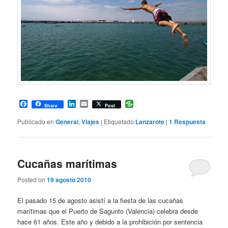
Facebook
LinkedIn
Email
Share
Post
Publicado en
General
,
Viajes
|
Etiquetado
Lanzarote
|
1
Respuesta
Cucañas marítimas
Posted on
19 agosto 2010
El pasado 15 de agosto asistí a la fiesta de las cucañas
marítimas que el Puerto de Sagunto (Valencia) celebra desde
hace 61 años. Este año y debido a la prohibición por sentencia