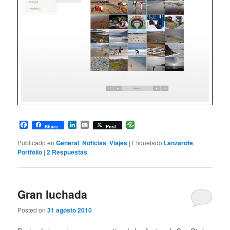
Facebook
LinkedIn
Email
Share
Post
Publicado en
General
,
Noticias
,
Viajes
|
Etiquetado
Lanzarote
,
Portfolio
|
2
Respuestas
Gran luchada
Posted on
31 agosto 2010