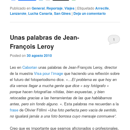
Publicado en
General
,
Reportaje
,
Viajes
|
Etiquetado
Arrecife
,
Lanzarote
,
Lucha Canaria
,
San Gines
|
Deja un comentario
Unas palabras de Jean-
1
François Leroy
Posted on
30 agosto 2010
Leo en
Caborian
unas palabras de Jean-François Leroy, director
de la muestra
Visa pour l’image
que haciendo una reflexión sobre
el futuro del fotoperiodismo dice. «…
El problema es que hoy en
día vemos llegar a mucha gente que dice « soy fotógrafo »
porque hacen fotografías nítidas, bien expuestas, y bien
retocadas gracias a las herramientas de las que hablábamos
antes, pero sin fondo alguno.
«. Esta palabras me recuerdan a la
frase
de Olivier Föllmi «
Una foto perfecta pero vacia de sentido,
no igualará jamás a una foto borrosa cuyo mensaje conmueve”.
Creo que es importante que seamos aficionados o profesionales,