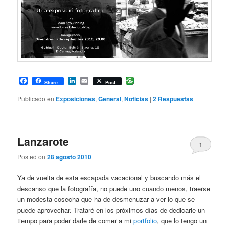
Facebook
LinkedIn
Email
Share
Post
Publicado en
Exposiciones
,
General
,
Noticias
|
2
Respuestas
Lanzarote
1
Posted on
28 agosto 2010
Ya de vuelta de esta escapada vacacional y buscando más el
descanso que la fotografía, no puede uno cuando menos, traerse
un modesta cosecha que ha de desmenuzar a ver lo que se
puede aprovechar. Trataré en los próximos días de dedicarle un
tiempo para poder darle de comer a mi
portfolio
, que lo tengo un