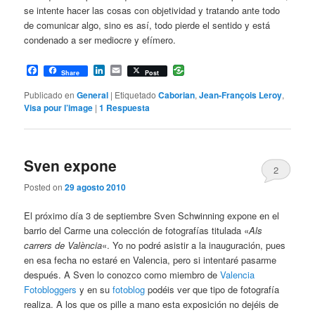
se intente hacer las cosas con objetividad y tratando ante todo
de comunicar algo, sino es así, todo pierde el sentido y está
condenado a ser mediocre y efímero.
Facebook
LinkedIn
Email
Share
Post
Publicado en
General
|
Etiquetado
Caborian
,
Jean-François Leroy
,
Visa pour l’image
|
1
Respuesta
Sven expone
2
Posted on
29 agosto 2010
El próximo día 3 de septiembre Sven Schwinning expone en el
barrio del Carme una colección de fotografías titulada «
Als
carrers de València
«. Yo no podré asistir a la inauguración, pues
en esa fecha no estaré en Valencia, pero si intentaré pasarme
después. A Sven lo conozco como miembro de
Valencia
Fotobloggers
y en su
fotoblog
podéis ver que tipo de fotografía
realiza. A los que os pille a mano esta exposición no dejéis de