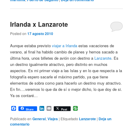
Irlanda x Lanzarote
Posted on
17 agosto 2010
Aunque estaba previsto
viajar a Irlanda
estas vacaciones de
verano, al final ha habido cambio de planes y hemos sacado a
última hora, unos billetes de avión con destino a
Lanzarote
. Es
un destino igualmente atractivo, pero distinto en muchos
aspectos. Es mi primer viaje a las Islas y en lo que respecta a la
fotografía espero sacarle el máximo partido, ya que tiene
elementos de sobra como para hacerlo un destino muy atractivo.
En fin….veremos lo que da de sí o mejor dicho, lo que doy de si.
Ya os contaré…
Facebook
LinkedIn
Email
Share
Post
Publicado en
General
,
Viajes
|
Etiquetado
Lanzarote
|
Deja un
comentario