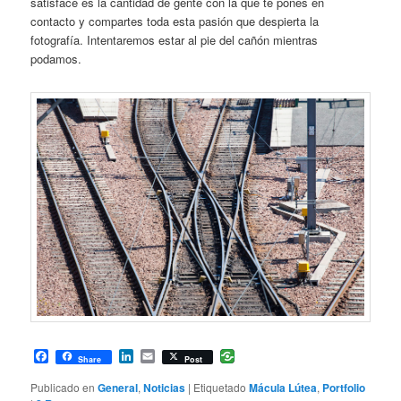
satisface es la cantidad de gente con la que te pones en
contacto y compartes toda esta pasión que despierta la
fotografía. Intentaremos estar al pie del cañón mientras
podamos.
Facebook
LinkedIn
Email
Share
Post
Publicado en
General
,
Noticias
|
Etiquetado
Mácula Lútea
,
Portfolio