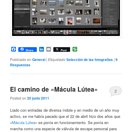
Facebook
LinkedIn
Email
Share
Post
Publicado en
General
|
Etiquetado
Selección de las fotografías
|
9
Respuestas
El camino de «Mácula Lútea»
2
Posted on
20 junio 2011
Liado con entradas de diversa índole y en medio de un año muy
activo, se me había pasado que el 22 de abril hizo dos años que
«
Mácula Lútea
» se ponía en funcionamiento. Se ponía en
marcha como una especie de válvula de escape personal para