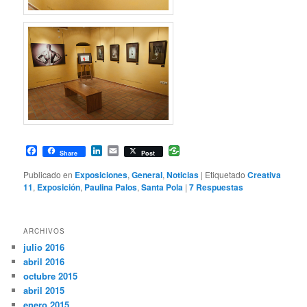
Facebook
LinkedIn
Email
Share
Post
Publicado en
Exposiciones
,
General
,
Noticias
|
Etiquetado
Creativa
11
,
Exposición
,
Paulina Palos
,
Santa Pola
|
7
Respuestas
ARCHIVOS
julio 2016
abril 2016
octubre 2015
abril 2015
enero 2015