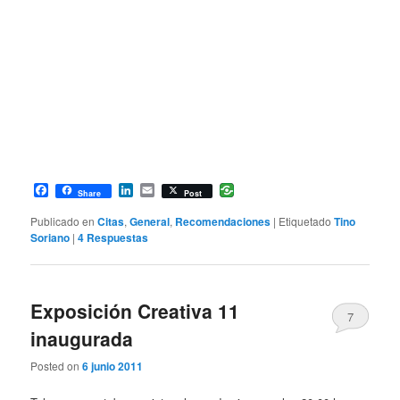
Facebook
LinkedIn
Email
Share
Post
Publicado en
Citas
,
General
,
Recomendaciones
|
Etiquetado
Tino
Soriano
|
4
Respuestas
Exposición Creativa 11
7
inaugurada
Posted on
6 junio 2011