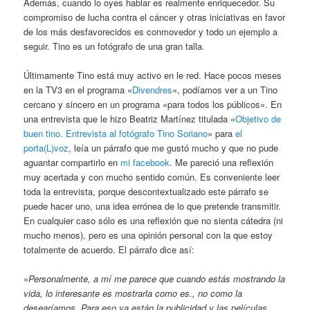
Además, cuando lo oyes hablar es realmente enriquecedor. Su
compromiso de lucha contra el cáncer y otras iniciativas en favor
de los más desfavorecidos es conmovedor y todo un ejemplo a
seguir. Tino es un fotógrafo de una gran talla.
Últimamente Tino está muy activo en le red. Hace pocos meses
en la TV3 en el programa «
Divendres
«, podíamos ver a un Tino
cercano y sincero en un programa «para todos los públicos». En
una entrevista que le hizo Beatriz Martínez titulada «
Objetivo de
buen tino. Entrevista al fotógrafo Tino Soriano
» para
el
porta(L)voz
, leía un párrafo que me gustó mucho y que no pude
aguantar compartirlo en
mi facebook
. Me pareció una reflexión
muy acertada y con mucho sentido común. Es conveniente leer
toda la entrevista, porque descontextualizado este párrafo se
puede hacer uno, una idea errónea de lo que pretende transmitir.
En cualquier caso sólo es una reflexión que no sienta cátedra (ni
mucho menos), pero es una opinión personal con la que estoy
totalmente de acuerdo. El párrafo dice así:
‎»
Personalmente, a mí me parece que cuando estás mostrando la
vida, lo interesante es mostrarla como es., no como la
desearíamos. Para eso ya están la publicidad y las películas.