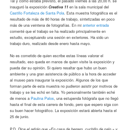
Tal y como estaba previsto, el pasado viernes a las 20,00 h. se
inauguró la exposición
Creativa 11
en la sala municipal del
Castillo Fortaleza de Santa Pola
. Esta muestra fotográfica es el
resultado de más de 80 horas de trabajo, sintetizadas en poco
más de una veintena de fotografías. En mi
anterior entrada
comenté que el trabajo se ha realizado principalmente en
estudio, exceptuando una sesión en exteriores. Ha sido un
trabajo duro, realizado desde enero hasta mayo.
No es cometido de quien escribe estas líneas valorar el
resultado, eso queda en manos de quien visite la exposición y
pueda dar su opinión. Si quiero resaltar que hubo un buen
ambiente y una gran asistencia de público a la hora de acceder
al museo para inaugurar la exposición. Algunos de los que
forman parte de esta muestra no pudieron asistir por motivos de
trabajo y se les echó en falta. Yo personalmente también eché
de menos a
Paulina Palos
, una estupenda fotógrafa que no llegó
hasta el final de esta carrera de fondo, pero que espero siga con
su buen hacer fotográfico. La exposición estará abierta hasta el
25 de junio.
P.D.
Dice el refrán que «En casa de herrero, cuchillo de palo.» y