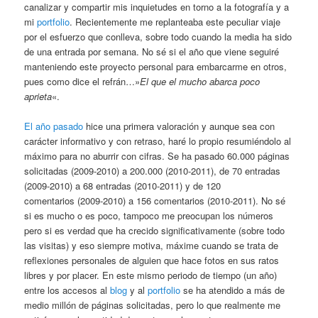
canalizar y compartir mis inquietudes en torno a la fotografía y a
mi
portfolio
. Recientemente me replanteaba este peculiar viaje
por el esfuerzo que conlleva, sobre todo cuando la media ha sido
de una entrada por semana. No sé si el año que viene seguiré
manteniendo este proyecto personal para embarcarme en otros,
pues como dice el refrán…»
El que el mucho abarca poco
aprieta
«.
El año pasado
hice una primera valoración y aunque sea con
carácter informativo y con retraso, haré lo propio resumiéndolo al
máximo para no aburrir con cifras. Se ha pasado 60.000 páginas
solicitadas (2009-2010) a 200.000 (2010-2011), de 70 entradas
(2009-2010) a 68 entradas (2010-2011) y de 120
comentarios (2009-2010) a 156 comentarios (2010-2011). No sé
si es mucho o es poco, tampoco me preocupan los números
pero si es verdad que ha crecido significativamente (sobre todo
las visitas) y eso siempre motiva, máxime cuando se trata de
reflexiones personales de alguien que hace fotos en sus ratos
libres y por placer. En este mismo periodo de tiempo (un año)
entre los accesos al
blog
y al
portfolio
se ha atendido a más de
medio millón de páginas solicitadas, pero lo que realmente me