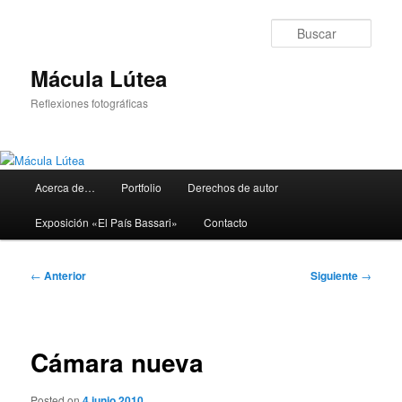
Ir
al
Busc
contenido
principal
Mácula Lútea
Reflexiones fotográficas
Menú
Acerca de…
Portfolio
Derechos de autor
principal
Exposición «El País Bassari»
Contacto
Navegación
←
Anterior
Siguiente
→
de
entradas
Cámara nueva
Posted on
4 junio 2010