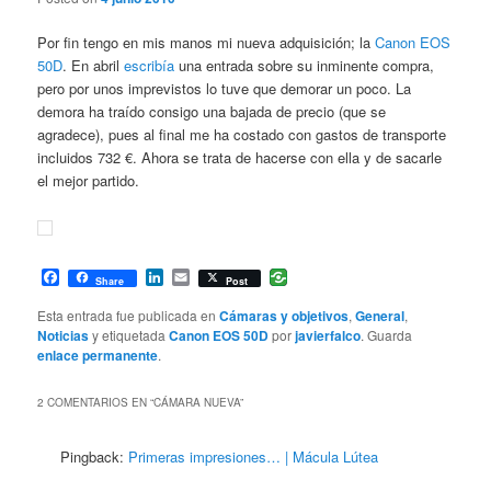
Por fin tengo en mis manos mi nueva adquisición; la
Canon EOS
50D
. En abril
escribía
una entrada sobre su inminente compra,
pero por unos imprevistos lo tuve que demorar un poco. La
demora ha traído consigo una bajada de precio (que se
agradece), pues al final me ha costado con gastos de transporte
incluidos 732 €. Ahora se trata de hacerse con ella y de sacarle
el mejor partido.
Facebook
LinkedIn
Email
Share
Post
Esta entrada fue publicada en
Cámaras y objetivos
,
General
,
Noticias
y etiquetada
Canon EOS 50D
por
javierfalco
. Guarda
enlace permanente
.
2 COMENTARIOS EN “
CÁMARA NUEVA
”
Pingback:
Primeras impresiones… | Mácula Lútea