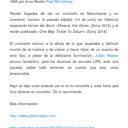
1995 por el ex-Beatle
Paul McCartney
.
Recién llegados de dar un concierto en Manchester y en
Liverpool, tocaron el pasado sábado (14 de junio) en Valencia
repasando temas del disco «
Dreams Are Gone
» (Sony 2012) y el
recién publicado «
One Way Ticket To Saturn
» (Sony 2014).
El concierto estuvo a la altura de lo que esperaba y disfruté
mucho de la música y de volver a hacer fotos de un evento de
este tipo, a pesar de la deficiente iluminación.
Julián Maeso
estuvo fantástico, pero los alumnos de escuela LIPA, eran una
pasada, sobre todo teniendo en cuenta que eran unos
jovenzuelos.
Aquí os dejo unos enlaces por si no lo conocéis y unas fotos que
hice durante el concierto. Os lo recomiendo.
Más información:
http://www.julianmaeso.com
http://www.rtve.es/radio/20140610/julian-maeso-lipa-