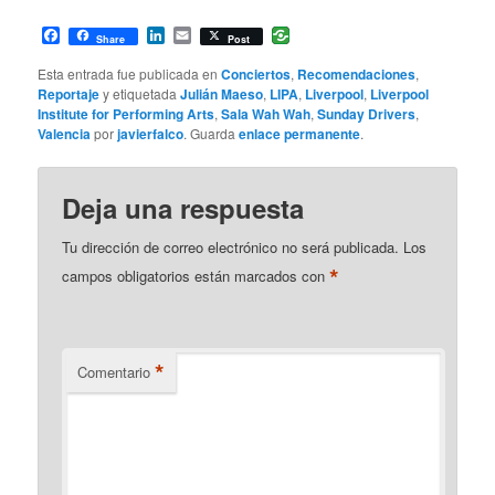
Facebook
LinkedIn
Email
Share
Post
Esta entrada fue publicada en
Conciertos
,
Recomendaciones
,
Reportaje
y etiquetada
Julián Maeso
,
LIPA
,
Liverpool
,
Liverpool
Institute for Performing Arts
,
Sala Wah Wah
,
Sunday Drivers
,
Valencia
por
javierfalco
. Guarda
enlace permanente
.
Deja una respuesta
Tu dirección de correo electrónico no será publicada.
Los
*
campos obligatorios están marcados con
*
Comentario