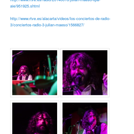
aie/951925.shtml
http://www.rtve.es/alacarta/videos/los-conciertos-de-radio-
3/conciertos-radio-3-julian-maeso/1566827/