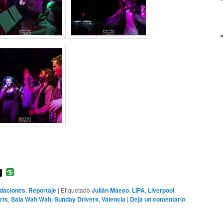
daciones
,
Reportaje
|
Etiquetado
Julián Maeso
,
LIPA
,
Liverpool
,
rts
,
Sala Wah Wah
,
Sunday Drivers
,
Valencia
|
Deja un comentario