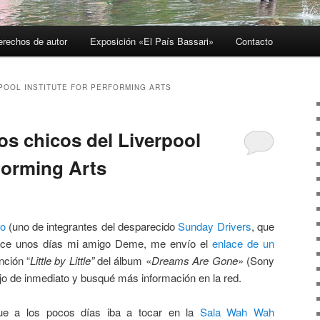
erechos de autor
Exposición «El País Bassari»
Contacto
POOL INSTITUTE FOR PERFORMING ARTS
os chicos del Liverpool
rforming Arts
so
(uno de integrantes del desparecido
Sunday Drivers
, que
hace unos días mi amigo Deme, me envío el
enlace de un
nción “
Little by Little”
del álbum «
Dreams Are Gone
» (Sony
jo de inmediato y busqué más información en la red.
ue a los pocos días iba a tocar en la
Sala Wah Wah