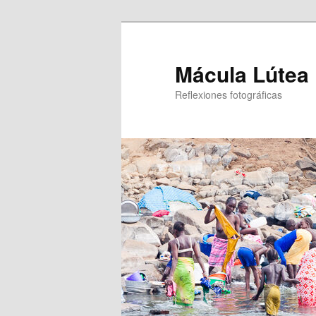
Ir
Ir
al
al
contenido
contenido
Mácula Lútea
principal
secundario
Reflexiones fotográficas