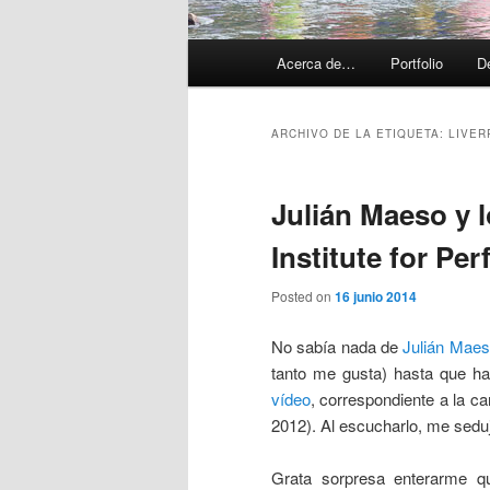
Menú
Acerca de…
Portfolio
D
principal
ARCHIVO DE LA ETIQUETA:
LIVER
Julián Maeso y l
Institute for Pe
Posted on
16 junio 2014
No sabía nada de
Julián Mae
tanto me gusta) hasta que 
vídeo
, correspondiente a la ca
2012). Al escucharlo, me sedu
Grata sorpresa enterarme q