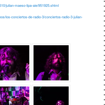
610/julian-maeso-lipa-aie/951925.shtml
eos/los-conciertos-de-radio-3/conciertos-radio-3-julian-