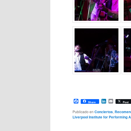
Facebook
LinkedIn
Email
Share
Post
Publicado en
Conciertos
,
Recomen
Liverpool Institute for Performing A