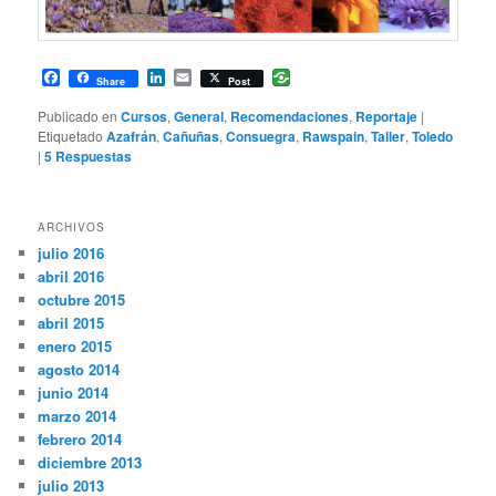
Facebook
LinkedIn
Email
Share
Post
Publicado en
Cursos
,
General
,
Recomendaciones
,
Reportaje
|
Etiquetado
Azafrán
,
Cañuñas
,
Consuegra
,
Rawspain
,
Taller
,
Toledo
|
5
Respuestas
ARCHIVOS
julio 2016
abril 2016
octubre 2015
abril 2015
enero 2015
agosto 2014
junio 2014
marzo 2014
febrero 2014
diciembre 2013
julio 2013