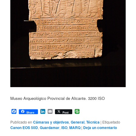
Museo Arqueológico Provincial de Alicante. 3200 ISO
Facebook
LinkedIn
Email
Share
Post
Publicado en
Cámaras y objetivos
,
General
,
Técnica
|
Etiquetado
Canon EOS 50D
,
Guardamar
,
ISO
,
MARQ
|
Deja un comentario