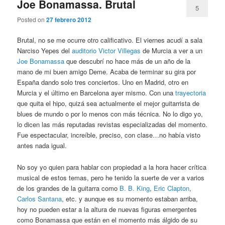
Joe Bonamassa. Brutal
5
Posted on
27 febrero 2012
Brutal, no se me ocurre otro calificativo. El viernes acudí a sala
Narciso Yepes del
auditorio Victor Villegas
de Murcia a ver a un
Joe Bonamassa
que descubrí no hace más de un año de la
mano de mi buen amigo Deme. Acaba de terminar su gira por
España dando solo tres conciertos. Uno en Madrid, otro en
Murcia y el último en Barcelona ayer mismo. Con una
trayectoria
que quita el hipo, quizá sea actualmente el mejor guitarrista de
blues de mundo o por lo menos con más técnica. No lo digo yo,
lo dicen las más reputadas revistas especializadas del momento.
Fue espectacular, increíble, preciso, con clase…no había visto
antes nada igual.
No soy yo quien para hablar con propiedad a la hora hacer crítica
musical de estos temas, pero he tenido la suerte de ver a varios
de los grandes de la guitarra como
B. B. King
,
Eric Clapton
,
Carlos Santana
, etc. y aunque es su momento estaban arriba,
hoy no pueden estar a la altura de nuevas figuras emergentes
como Bonamassa que están en el momento más álgido de su