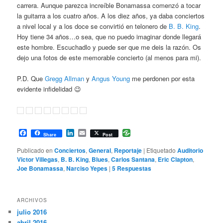
carrera. Aunque parezca increíble Bonamassa comenzó a tocar
la guitarra a los cuatro años. A los diez años, ya daba conciertos
a nivel local y a los doce se convirtió en telonero de
B. B. King
.
Hoy tiene 34 años…o sea, que no puedo imaginar donde llegará
este hombre. Escuchadlo y puede ser que me deis la razón. Os
dejo una fotos de este memorable concierto (al menos para mi).
P.D. Que
Gregg Allman
y
Angus Young
me perdonen por esta
evidente infidelidad 😉
Facebook
LinkedIn
Email
Share
Post
Publicado en
Conciertos
,
General
,
Reportaje
|
Etiquetado
Auditorio
Victor Villegas
,
B. B. King
,
Blues
,
Carlos Santana
,
Eric Clapton
,
Joe Bonamassa
,
Narciso Yepes
|
5
Respuestas
ARCHIVOS
julio 2016
abril 2016