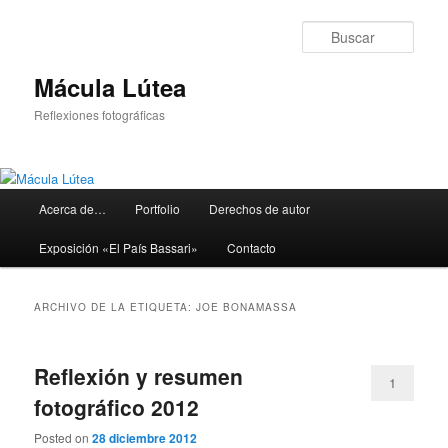
Ir
Ir
al
al
Busc
contenido
contenido
principal
secundario
Mácula Lútea
Reflexiones fotográficas
Menú
Acerca de…
Portfolio
Derechos de autor
principal
Exposición «El País Bassari»
Contacto
ARCHIVO DE LA ETIQUETA:
JOE BONAMASSA
Reflexión y resumen
1
fotográfico 2012
Posted on
28 diciembre 2012