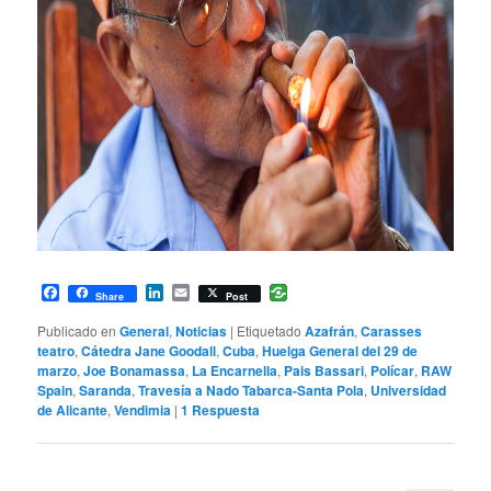
Facebook
LinkedIn
Email
Share
Post
Publicado en
General
,
Noticias
|
Etiquetado
Azafrán
,
Carasses
teatro
,
Cátedra Jane Goodall
,
Cuba
,
Huelga General del 29 de
marzo
,
Joe Bonamassa
,
La Encarnella
,
Pais Bassari
,
Polícar
,
RAW
Spain
,
Saranda
,
Travesía a Nado Tabarca-Santa Pola
,
Universidad
de Alicante
,
Vendimia
|
1
Respuesta