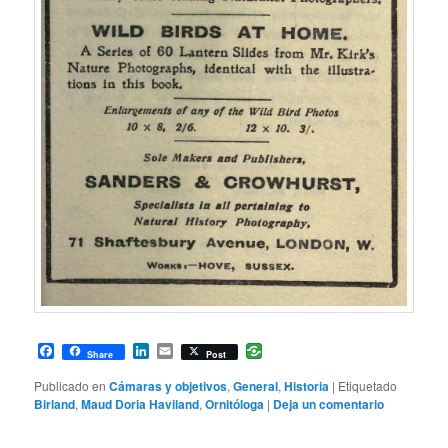
Facebook
LinkedIn
Email
Share
Post
Publicado en
Cámaras y objetivos
,
General
,
Historia
|
Etiquetado
Birland
,
Maud Doria Haviland
,
Ornitóloga
|
Deja un comentario