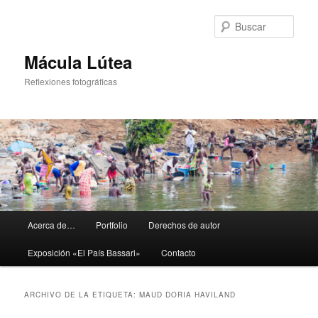
Ir
Ir
al
al
Busc
contenido
contenido
principal
secundario
Mácula Lútea
Reflexiones fotográficas
Menú
Acerca de…
Portfolio
Derechos de autor
principal
Exposición «El País Bassari»
Contacto
ARCHIVO DE LA ETIQUETA:
MAUD DORIA HAVILAND