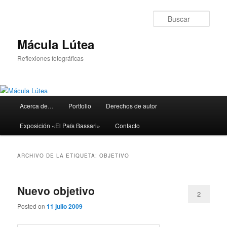
Ir
Ir
al
al
Busc
contenido
contenido
principal
secundario
Mácula Lútea
Reflexiones fotográficas
Menú
Acerca de…
Portfolio
Derechos de autor
principal
Exposición «El País Bassari»
Contacto
ARCHIVO DE LA ETIQUETA:
OBJETIVO
Nuevo objetivo
2
Posted on
11 julio 2009