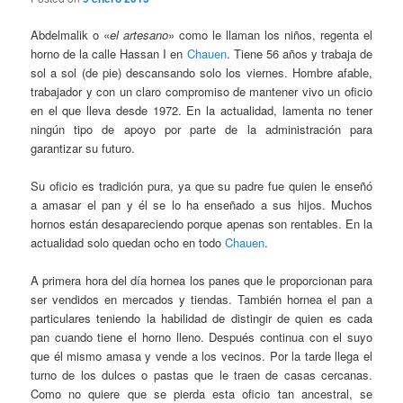
Abdelmalik o «
el artesano
» como le llaman los niños, regenta el
horno de la calle Hassan I en
Chauen
. Tiene 56 años y trabaja de
sol a sol (de pie) descansando solo los viernes. Hombre afable,
trabajador y con un claro compromiso de mantener vivo un oficio
en el que lleva desde 1972. En la actualidad, lamenta no tener
ningún tipo de apoyo por parte de la administración para
garantizar su futuro.
Su oficio es tradición pura, ya que su padre fue quien le enseñó
a amasar el pan y él se lo ha enseñado a sus hijos. Muchos
hornos están desapareciendo porque apenas son rentables. En la
actualidad solo quedan ocho en todo
Chauen
.
A primera hora del día hornea los panes que le proporcionan para
ser vendidos en mercados y tiendas. También hornea el pan a
particulares teniendo la habilidad de distingir de quien es cada
pan cuando tiene el horno lleno. Después continua con el suyo
que él mismo amasa y vende a los vecinos. Por la tarde llega el
turno de los dulces o pastas que le traen de casas cercanas.
Como no quiere que se pierda esta oficio tan ancestral, se