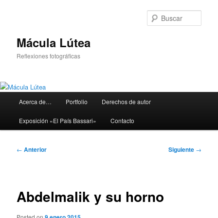
Ir
al
Busc
contenido
principal
Mácula Lútea
Reflexiones fotográficas
Menú
Acerca de…
Portfolio
Derechos de autor
principal
Exposición «El País Bassari»
Contacto
Navegación
←
Anterior
Siguiente
→
de
entradas
Abdelmalik y su horno
Posted on
9 enero 2015